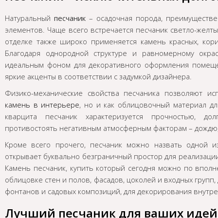
Натуральный
песчаник
– осадочная порода, преимуществен
элементов. Чаще всего встречается песчаник светло-желты
отделке также широко применяется камень красных, кор
Благодаря однородной структуре и равномерному окрас
идеальным фоном для декоративного оформления помещен
яркие акценты в соответствии с задумкой дизайнера.
Физико-механические свойства песчаника позволяют ис
камень в интерьере
, но и как облицовочный материал дл
кварцита песчаник характеризуется прочностью, до
противостоять негативным атмосферным факторам – дождю,
Кроме всего прочего, песчаник можно назвать одной и
открывает буквально безграничный простор для реализации
Камень песчаник, купить который сегодня можно по впол
облицовке стен и полов, фасадов, цоколей и входных групп,
фонтанов и садовых композиций, для декорирования внутр
Лучший песчаник для ваших идей